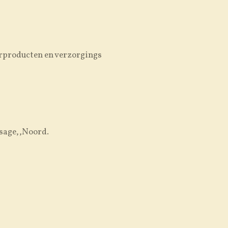
rproducten en verzorgings
sage,,Noord.