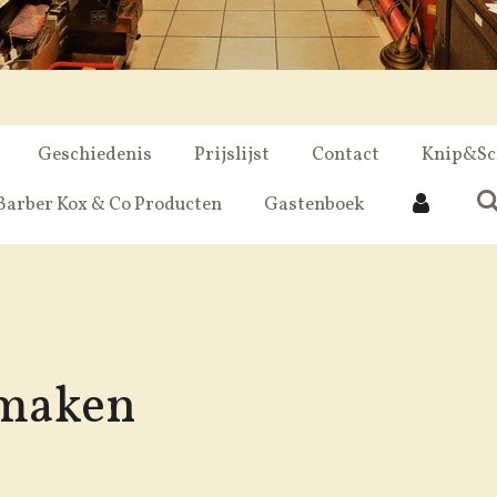
Geschiedenis
Prijslijst
Contact
Knip&Sc
Barber Kox & Co Producten
Gastenboek
nmaken